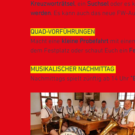
Kreuzworträtsel
, ein
Suchsel
oder es 
werden
. Es kann auch das neue FW-Au
QUAD-VORFÜHRUNGEN
Macht eine
kleine Probefahrt
mit einem
dem Festplatz oder schaut Euch ein
F
MUSIKALISCHER NACHMITTAG
Nachmittags spielt zünftig ab 14 Uhr
"