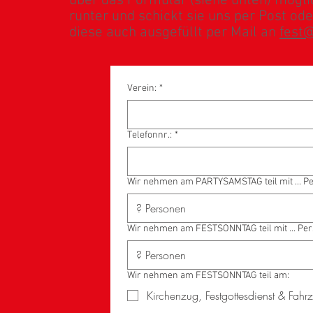
über das Formular (siehe unten) mögl
runter und schickt sie uns per Post ode
diese auch ausgefüllt per Mail an
fest
Verein:
*
Telefonnr.:
*
Wir nehmen am PARTYSAMSTAG teil mit ... P
Wir nehmen am FESTSONNTAG teil 
Wir nehmen am FESTSONNTAG teil am:
Kirchenzug, Festgottesdienst & Fah