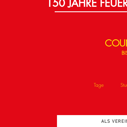
150 JAHRE FEU
COU
BI
Tage
St
ALS VEREI